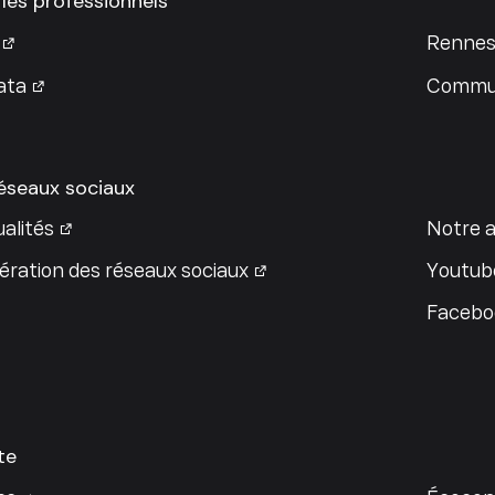
 les professionnels
Rennes
ata
Commun
réseaux sociaux
alités
Notre a
ration des réseaux sociaux
Youtub
Facebo
te