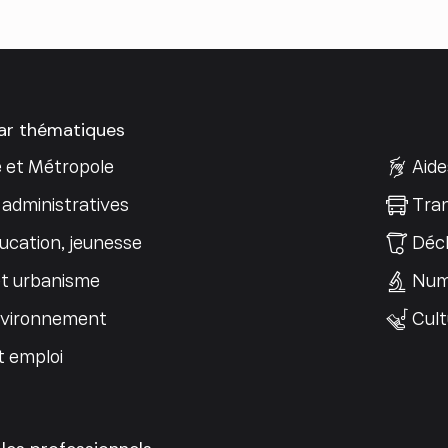
par thématiques
e et Métropole
Aide
administratives
Tran
ucation, jeunesse
Déch
t urbanisme
Num
nvironnement
Cult
t emploi