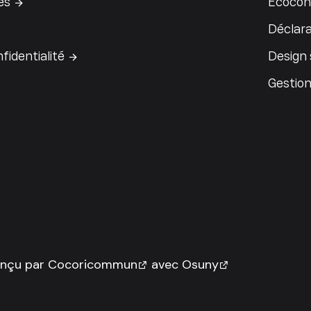
es
Écocon
Déclara
fidentialité
Design
Gestion
onçu par
Cocoricommun
avec
Osuny